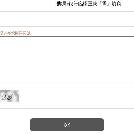
郵局/銀行臨櫃匯款『需』填寫
,提供存款郵局局號