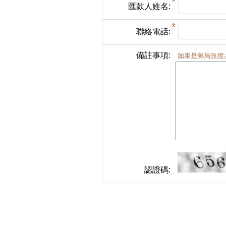
匯款人姓名:
聯絡電話:
備註事項:
如果是郵局無摺
認證碼: