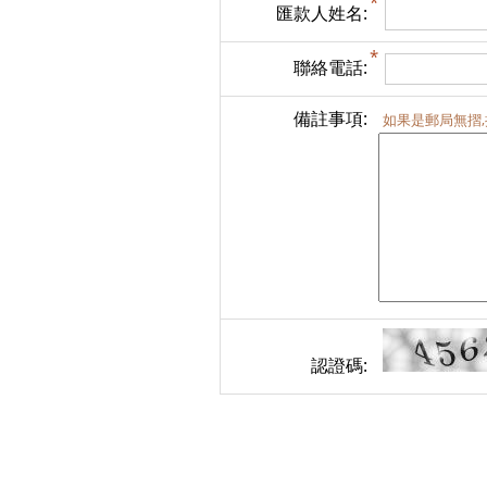
匯款人姓名:
聯絡電話:
備註事項:
如果是郵局無摺
認證碼: