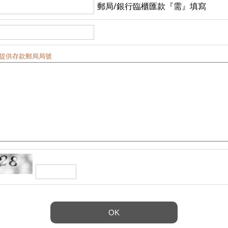
郵局/銀行臨櫃匯款『需』填寫
,提供存款郵局局號