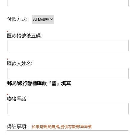
付款方式:
匯款帳號後五碼:
匯款人姓名:
郵局/銀行臨櫃匯款『需』填寫
聯絡電話:
備註事項:
如果是郵局無摺,提供存款郵局局號