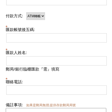
付款方式:
匯款帳號後五碼:
匯款人姓名:
郵局/銀行臨櫃匯款『需』填寫
聯絡電話:
備註事項:
如果是郵局無摺,提供存款郵局局號