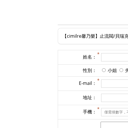
【cimilre馨乃樂】止流閥/貝
姓名：
性別：
小姐
E-mail：
地址：
手機：