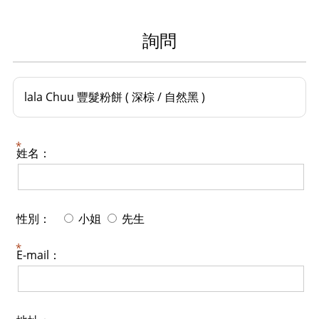
詢問
lala Chuu 豐髮粉餅 ( 深棕 / 自然黑 )
姓名：
性別：
小姐
先生
E-mail：