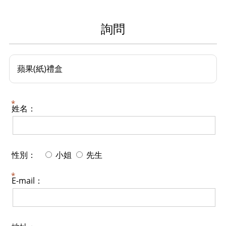
詢問
蘋果(紙)禮盒
姓名：
性別：
小姐
先生
E-mail：