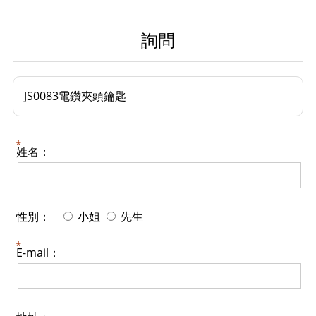
詢問
JS0083電鑽夾頭鑰匙
姓名：
性別：
小姐
先生
E-mail：