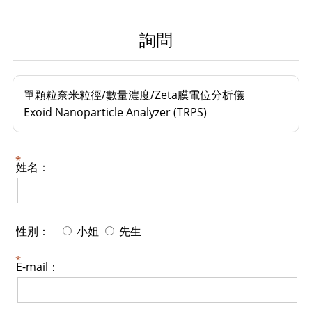
詢問
單顆粒奈米粒徑/數量濃度/Zeta膜電位分析儀
Exoid Nanoparticle Analyzer (TRPS)
姓名：
性別：
小姐
先生
E-mail：