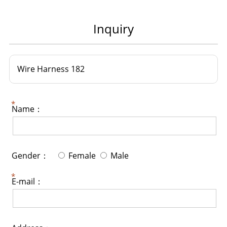
Inquiry
Wire Harness 182
Name：
Gender：
Female
Male
E-mail：