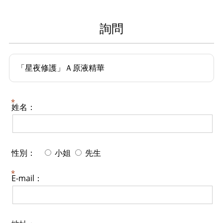
詢問
「星夜修護」Ａ原液精華
姓名：
性別：
小姐
先生
E-mail：