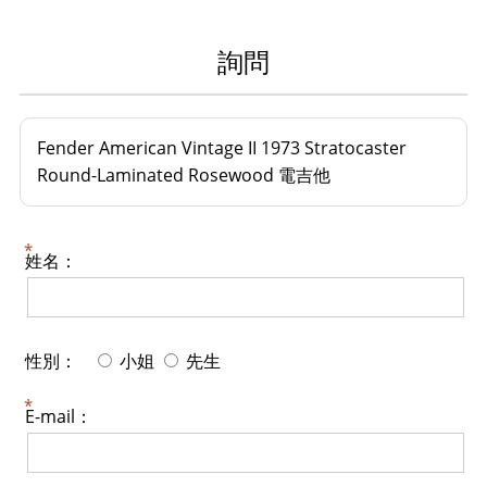
詢問
Fender American Vintage II 1973 Stratocaster
Round-Laminated Rosewood 電吉他
姓名：
性別：
小姐
先生
E-mail：