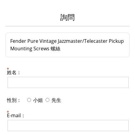
詢問
Fender Pure Vintage Jazzmaster/Telecaster Pickup
Mounting Screws 螺絲
姓名：
性別：
小姐
先生
E-mail：