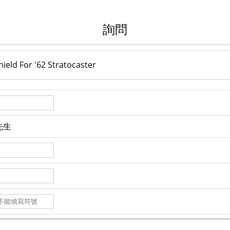
詢問
eld For '62 Stratocaster
先生