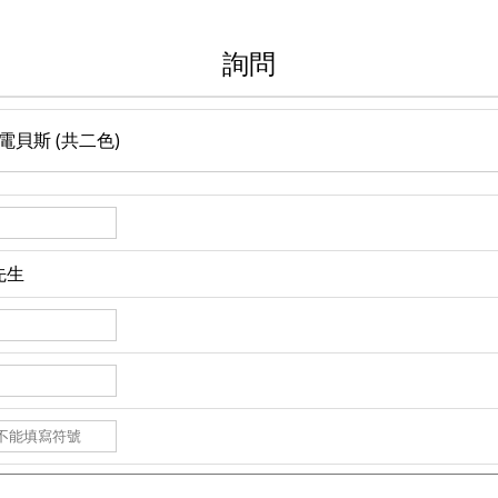
詢問
ple 電貝斯 (共二色)
先生