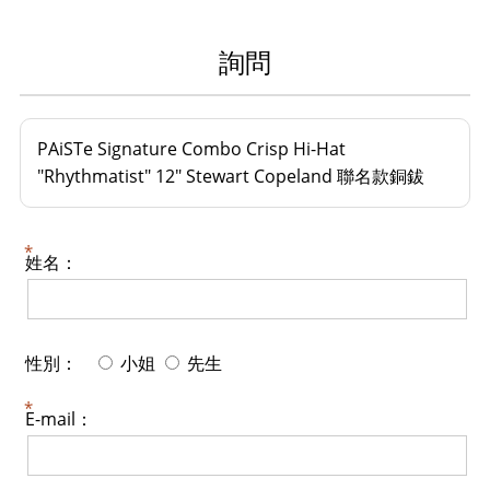
詢問
PAiSTe Signature Combo Crisp Hi-Hat
"Rhythmatist" 12" Stewart Copeland 聯名款銅鈸
姓名：
性別：
小姐
先生
E-mail：