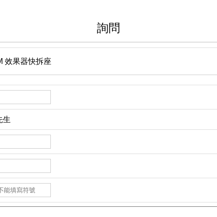
詢問
pe M 效果器快拆座
先生