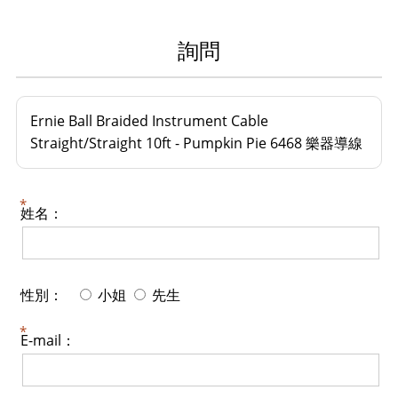
詢問
Ernie Ball Braided Instrument Cable
Straight/Straight 10ft - Pumpkin Pie 6468 樂器導線
姓名：
性別：
小姐
先生
E-mail：