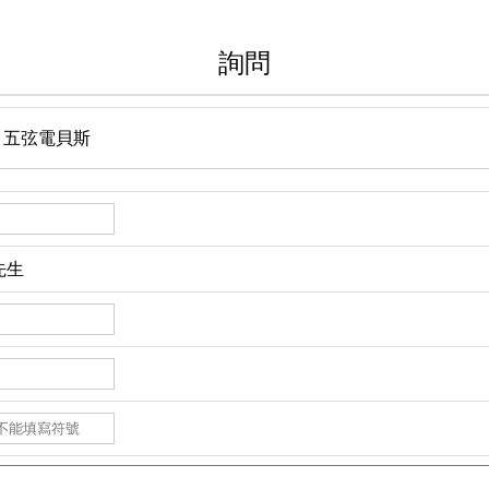
詢問
e $$ 五弦電貝斯
先生