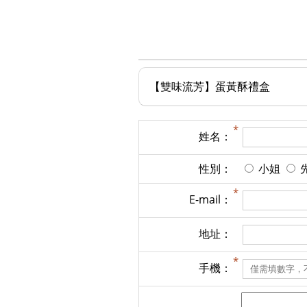
【雙味流芳】蛋黃酥禮盒
姓名：
性別：
小姐
E-mail：
地址：
手機：