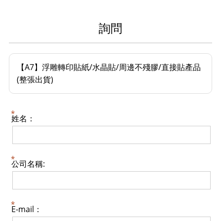
詢問
【A7】浮雕轉印貼紙/水晶貼/周邊不殘膠/直接貼產品
(整張出貨)
姓名：
公司名稱:
E-mail：