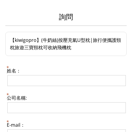
詢問
【kiwigopro】(牛奶絲)按壓充氣U型枕|旅行便攜護頸
枕旅遊三寶頸枕可收納飛機枕
姓名：
公司名稱:
E-mail：