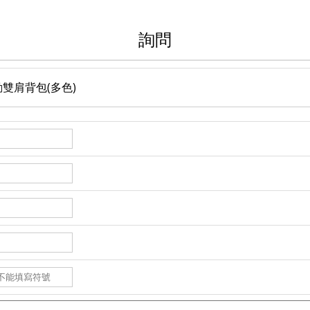
詢問
動雙肩背包(多色)