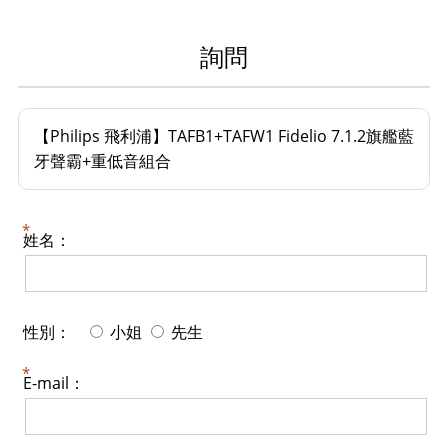
詢問
【Philips 飛利浦】TAFB1+TAFW1 Fidelio 7.1.2旗艦藍
牙聲霸+重低音組合
姓名：
性別：
小姐
先生
E-mail：