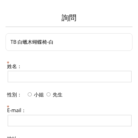
詢問
TB 白蠟木蝴蝶椅-白
姓名：
性別：
小姐
先生
E-mail：