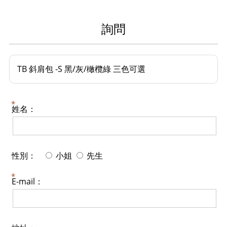
詢問
TB 斜肩包 -S 黑/灰/橄欖綠 三色可選
姓名：
性別：
小姐
先生
E-mail：