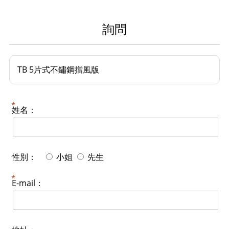
詢問
TB 5片式不鏽鋼擋風版
姓名：
性別：
小姐
先生
E-mail：