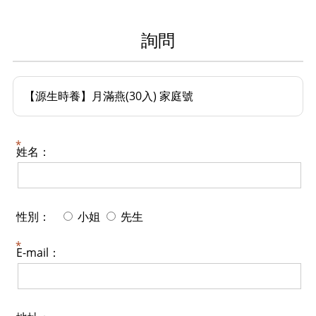
詢問
【源生時養】月滿燕(30入) 家庭號
姓名：
性別：
小姐
先生
E-mail：