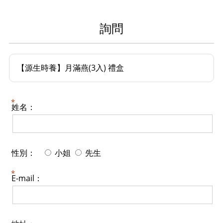
詢問
【源生時養】月滿燕(3入) 禮盒
姓名：
性別：
小姐
先生
E-mail：