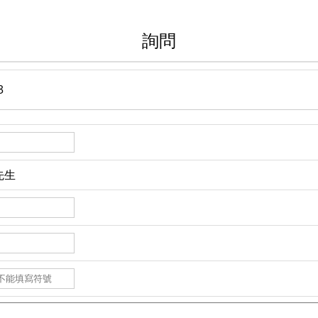
詢問
3
先生