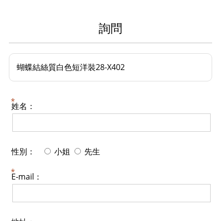
詢問
蝴蝶結絲質白色短洋裝28-X402
姓名：
性別：
小姐
先生
E-mail：