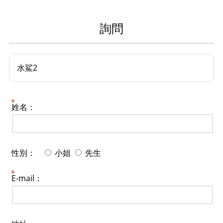
詢問
水鯊2
姓名：
性別：
小姐
先生
E-mail：