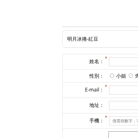
明月冰捲-紅豆
姓名：
性別：
小姐
E-mail：
地址：
手機：