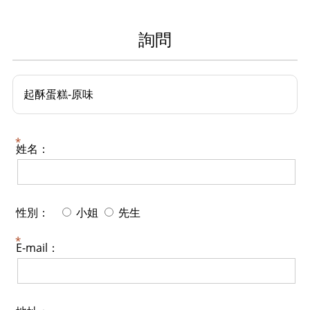
詢問
起酥蛋糕-原味
姓名：
性別：
小姐
先生
E-mail：