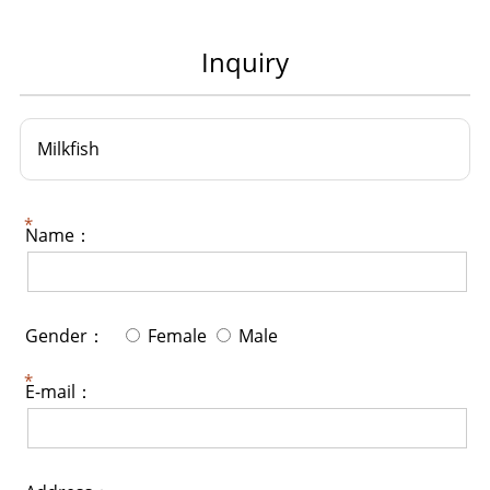
Inquiry
Milkfish
Name：
Gender：
Female
Male
E-mail：