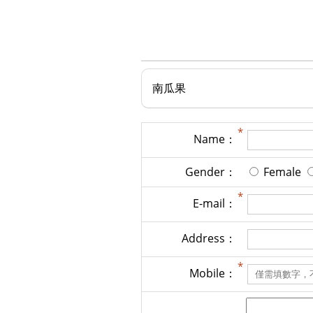
南瓜果
Name：
Gender：
Female
E-mail：
Address：
Mobile：