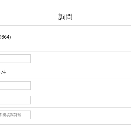
詢問
864)
先生