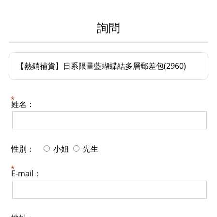
詢問
【熱銷補貨】日系限量藍蝴蝶結多層郵差包(2960)
姓名：
性別：
小姐
先生
E-mail：