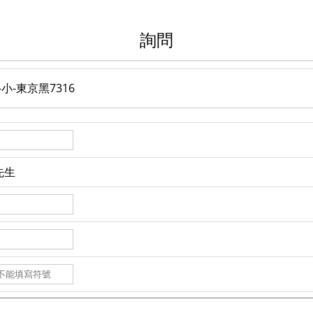
詢問
小-東京黑7316
先生