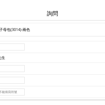
詢問
母包(3014)-兩色
先生