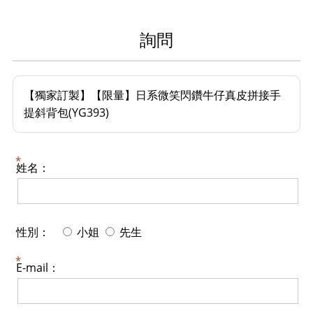
詢問
【獨家訂製】【限量】日系微笑閃鑽牛仔真皮拼接手
提斜背包(YG393)
姓名：
性別：
小姐
先生
E-mail：