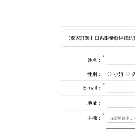
【獨家訂製】日系限量藍蝴蝶結寶石
姓名：
性別：
小姐
E-mail：
地址：
手機：