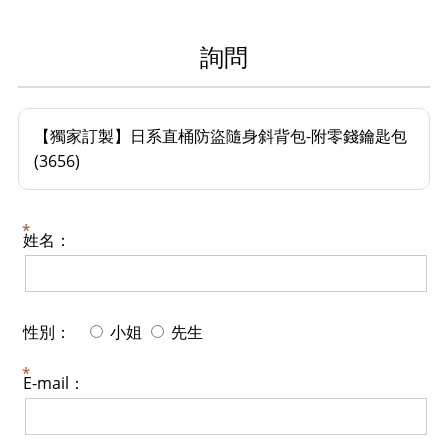
詢問
【獨家訂製】日系直桶防盜隨身斜背包-附零錢鑰匙包
(3656)
姓名：
性別：
小姐
先生
E-mail：