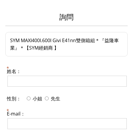
詢問
SYM MAXI400I.600I Givi E41nn雙側箱組＊『益隆車
業』＊【SYM經銷商 】
姓名：
性別：
小姐
先生
E-mail：