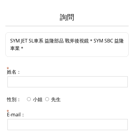
詢問
SYM JET SL車系 益隆部品 戰斧後視鏡＊SYM SBC 益隆
車業＊
姓名：
性別：
小姐
先生
E-mail：